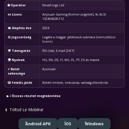
🌐 Operátor
NovaForge Ltd
📜 Licenc
Anjouan Gaming (Komor-szigetek), № ALSI-
152406028-F12
📅 Alapítás éve
2024
⚖️ Jogszerűség
Legális a magyar játékosok számára (nemzetközi
licenc)
💬 Támogatás
Élő chat, E-mail (24/7)
🌍 Nyelvek
HU, EN, DE, FI, NO, PL, PT, ES és mások.
⚡ Betét
Azonnali
sebessége
🎲 Felelős játék
Betéti limitek, önkizárás, valóság-ellenőrzés
ℹ️ Összes részlet megtekintése
📱 Töltsd Le Mobilra!
Android APK
iOS
Windows