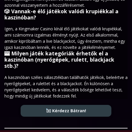
azonnal visszanyertem a hozzáférésemet.
🎲 Vannak-e élő játékok valódi krupiékkal a
kaszinóban?
Igen, a Kingmaker Casino kínál élő játékokat valódi krupiékkal,
ami számomra izgalmas élményt nyújt. Az első alkalommal,
amikor kipróbáltam a live blackjackot, úgy éreztem, mintha egy
igazi kaszinóban lennék, és ez növelte a játékélményemet.
🎰 Milyen játék kategóriák érhetők el a
kaszinóban (nyerőgépek, rulett, blackjack
stb.)?
A kaszinóban széles választékban találhatók játékok, beleértve a
nyerőgépeket, a rulettet és a blackjackot. Én különösen a
nyerőgépeket kedvelem, és a választék bősége lehetővé teszi,
hogy mindig új játékokat fedezzek fel.
✉️ Kérdezz Bátran!