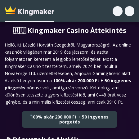
🎁 Befizetési bónusz
🏦 Kifizetés
🔥 Top
Arab
🇭🇺 Kingmaker Casino Áttekintés
🎰 Ingyenes pörgetések
🆕 Újak
Helló, itt László Horváth Szegedről, Magyarországról. Az online
Cseh
kaszinók világában már 2019 óta játszom, és azóta
🎟️ Promóciós kódok
⭐ Népszerű
folyamatosan keresem a legjobb lehetőségeket. Most a
Kingmaker Casino-t teszteltem, amely 2024-ben indult a
👑 VIP
💎 Exkluzív
NovaForge Ltd. üzemeltetésében, Anjouan Gaming licenc alatt.
Görög
Az első benyomásom a
100% akár 200.000 Ft + 50 ingyenes
🎯 Hűségprogram
🎥 Élő
pörgetés
bónusz volt, ami igazán vonzó. Két dolog, ami
különösen tetszett: a gyors kifizetési idő, ami 0–48 órát vesz
Angol
igénybe, és a minimális kifizetési összeg, ami csak 3910 Ft.
💥 Crash
100% akár 200.000 Ft + 50 ingyenes
💫 Megaways
pörgetés
Spanyol
💰 Jackpot