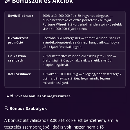
🎉 Bónuszok és Akciók
Finn
🧩 Szolgáltatók
Üdvözlő bónusz
100% akár 200.000 Ft + 50 ingyenes pörgetés —
dupla kezdőtőke és extra pörgetések a Royal
Fortune Wheel játékon, ahol minden spin közelebb
visz az 1.000.000 € jackpothoz.
Olasz
Októberfest
Szezonális különlegesség — tematikus bónuszok és
promóció
ajándékpörgetések az ünnepi hangulathoz, hogy a
játék igazi fesztivál legyen.
Norvég bokmål
Élő kaszinó
25% visszatérítés minden élő asztali játék után —
cashback
biztonsági háló azoknak, akik szeretik a valódi
krupiék izgalmát.
Lengyel
Heti cashback
15% akár 1.200.000 Ft-ig — a legnagyobb veszteségek
után is pénzvisszatérítés, hogy mindig legyen
második esélyed.
🎁 További bónuszok megtekintése
Portugál
🔍 Bónusz Szabályok
Szlovák
A bónusz aktiválásához 8.000 Ft-ot kellett befizetnem, ami a
tesztelés szempontjából ideális volt, hiszen nem a fő