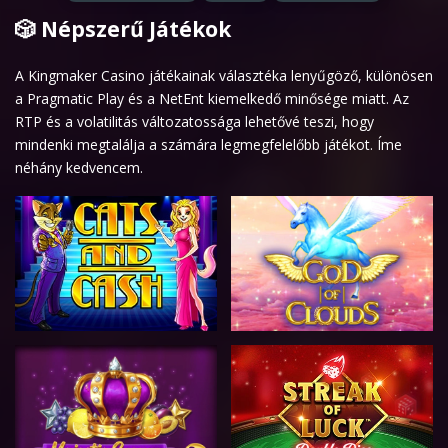
🎲 Népszerű Játékok
A Kingmaker Casino játékainak választéka lenyűgöző, különösen
a Pragmatic Play és a NetEnt kiemelkedő minősége miatt. Az
RTP és a volatilitás változatossága lehetővé teszi, hogy
mindenki megtalálja a számára legmegfelelőbb játékot. Íme
néhány kedvencem.