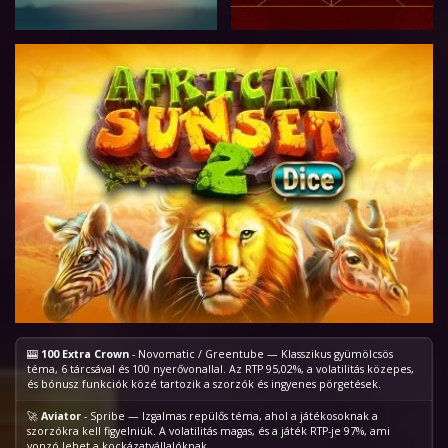
🎰
100 Extra Crown
- Novomatic / Greentube — Klasszikus gyümölcsös
téma, 6 tárcsával és 100 nyerővonallal. Az RTP 95,02%, a volatilitás közepes,
és bónusz funkciók közé tartozik a szorzók és ingyenes pörgetések.
🚀
Aviator
- Spribe — Izgalmas repülős téma, ahol a játékosoknak a
szorzókra kell figyelniük. A volatilitás magas, és a játék RTP-je 97%, ami
vonzó lehet a kockázatvállalóknak.